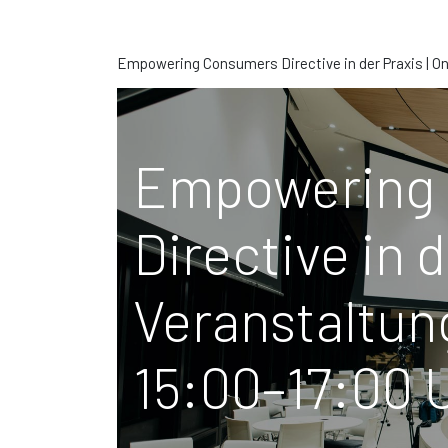
Empowering Consumers Directive in der Praxis | On
Empowering
Directive in d
Veranstaltun
15:00–17:00 