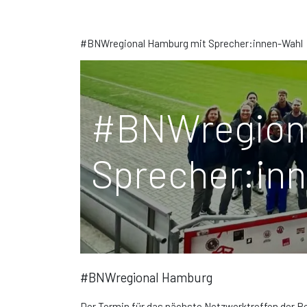
#BNWregional Hamburg mit Sprecher:innen-Wahl
#BNWregiona
Sprecher:in
#BNWregional Hamburg
Der Termin für das nächste Netzwerktreffen der 