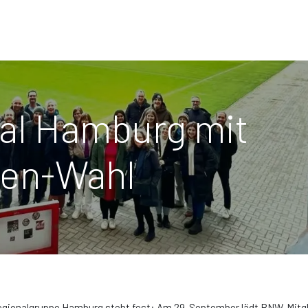
l Hamburg mit
nen-Wahl
Regionalgruppe Hamburg steht fest: Am 29. September lädt BNW-Mitg